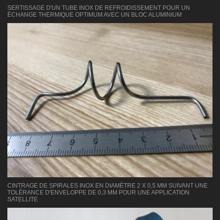
SERTISSAGE D'UN TUBE INOX DE REFROIDISSEMENT POUR UN
ÉCHANGE THERMIQUE OPTIMUM AVEC UN BLOC ALUMINIUM
CINTRAGE DE SPIRALES INOX EN DIAMÈTRE 2 X 0,5 MM SUIVANT UNE
TOLÉRANCE D'ENVELOPPE DE 0,3 MM POUR UNE APPLICATION
SATELLITE