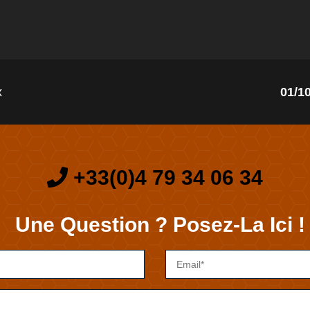
x
01/1
+33(0)4 79 34 06 34
Une Question ? Posez-La Ici !